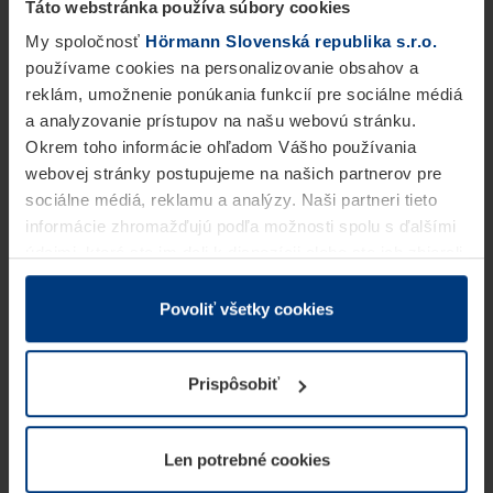
Táto webstránka používa súbory cookies
My spoločnosť
Hörmann Slovenská republika s.r.o.
používame cookies na personalizovanie obsahov a
reklám, umožnenie ponúkania funkcií pre sociálne médiá
a analyzovanie prístupov na našu webovú stránku.
Okrem toho informácie ohľadom Vášho používania
webovej stránky postupujeme na našich partnerov pre
sociálne médiá, reklamu a analýzy. Naši partneri tieto
informácie zhromažďujú podľa možnosti spolu s ďalšími
údajmi, ktoré ste im dali k dispozícii alebo ste ich zbierali
v rámci Vášho využívania služieb.
Z právneho hľadiska môžeme cookies ukladať na Vašom
Povoliť všetky cookies
zariadení, keď sú tieto bezpodmienečne potrebné na
prevádzku tejto stránky. Pre všetky ostatné typy cookie
Prispôsobiť
potrebujeme Vaše povolenie. Vaše povolenie môžete
kedykoľvek zmeniť alebo odvolať vo vysvetlení cookie
na stránke
Vyhlásenie o ochrane osobných údajov
Len potrebné cookies
našej webovej stránky.