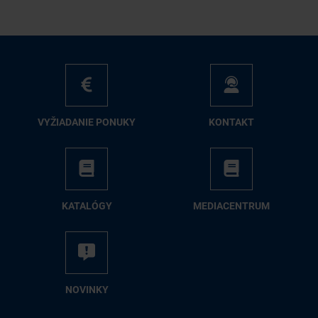
VY­ŽIA­DA­NIE PO­NU­KY
KON­TAKT
KA­TA­LÓ­GY
ME­DIA­CEN­TRUM
NO­VIN­KY