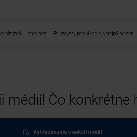
ernizátori
Architekti
Priemysel, podnikanie, verejný sektor
cii médií! Čo konkrétne
Vyhľadávanie v sekcii médií