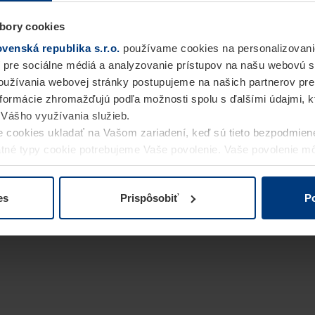
bory cookies
enská republika s.r.o.
používame cookies na personalizovani
 pre sociálne médiá a analyzovanie prístupov na našu webovú 
užívania webovej stránky postupujeme na našich partnerov pre
informácie zhromažďujú podľa možnosti spolu s ďalšími údajmi, kto
i Vášho využívania služieb.
 cookies ukladať na Vašom zariadení, keď sú tieto bezpodmien
statné typy cookie potrebujeme Vaše povolenie. Vaše povolenie 
cookie na stránke
Vyhlásenie o ochrane osobných údajov
naše
es
Prispôsobiť
Po