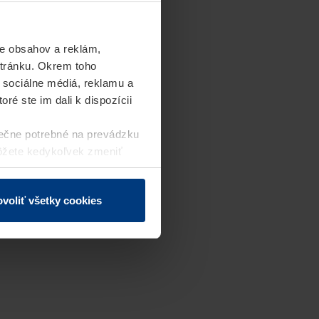
e obsahov a reklám,
stránku. Okrem toho
 sociálne médiá, reklamu a
ré ste im dali k dispozícii
ečne potrebné na prevádzku
môžete kedykoľvek zmeniť
j webovej stránky.
voliť všetky cookies