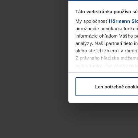
Táto webstránka používa sú
My spoločnosť
Hörmann Slov
umožnenie ponúkania funkcií
informácie ohľadom Vášho po
analýzy. Naši partneri tieto 
alebo ste ich zbierali v rámc
Z právneho hľadiska môžeme
tejto stránky. Pre všetky o
alebo odvolať vo vysvetlení 
Len potrebné cooki