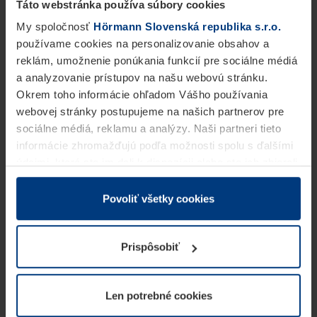
Táto webstránka používa súbory cookies
My spoločnosť
Hörmann Slovenská republika s.r.o.
používame cookies na personalizovanie obsahov a
reklám, umožnenie ponúkania funkcií pre sociálne médiá
a analyzovanie prístupov na našu webovú stránku.
Okrem toho informácie ohľadom Vášho používania
webovej stránky postupujeme na našich partnerov pre
sociálne médiá, reklamu a analýzy. Naši partneri tieto
informácie zhromažďujú podľa možnosti spolu s ďalšími
údajmi, ktoré ste im dali k dispozícii alebo ste ich zbierali
v rámci Vášho využívania služieb.
Z právneho hľadiska môžeme cookies ukladať na Vašom
Povoliť všetky cookies
zariadení, keď sú tieto bezpodmienečne potrebné na
prevádzku tejto stránky. Pre všetky ostatné typy cookie
Prispôsobiť
potrebujeme Vaše povolenie. Vaše povolenie môžete
kedykoľvek zmeniť alebo odvolať vo vysvetlení cookie
na stránke
Vyhlásenie o ochrane osobných údajov
Len potrebné cookies
našej webovej stránky.