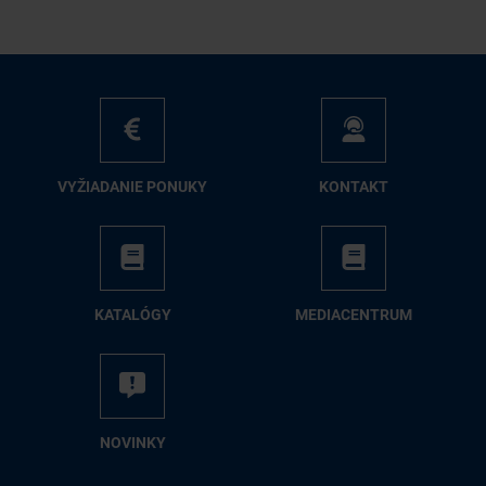
VY­ŽIA­DA­NIE PO­NU­KY
KON­TAKT
KA­TA­LÓ­GY
ME­DIA­CEN­TRUM
NO­VIN­KY