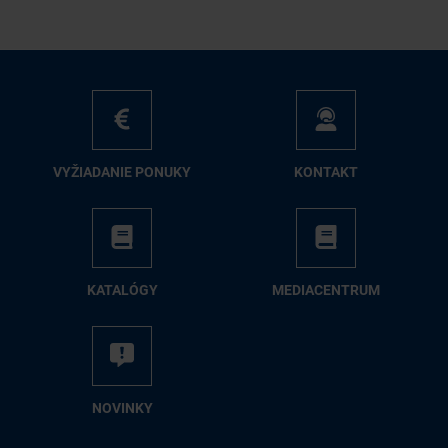
VY­ŽIA­DA­NIE PO­NU­KY
KON­TAKT
KA­TA­LÓ­GY
ME­DIA­CEN­TRUM
NO­VIN­KY