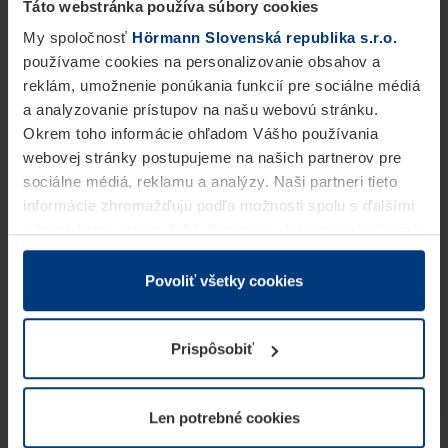
Táto webstránka používa súbory cookies
My spoločnosť
Hörmann Slovenská republika s.r.o.
používame cookies na personalizovanie obsahov a
reklám, umožnenie ponúkania funkcií pre sociálne médiá
a analyzovanie prístupov na našu webovú stránku.
Okrem toho informácie ohľadom Vášho používania
webovej stránky postupujeme na našich partnerov pre
sociálne médiá, reklamu a analýzy. Naši partneri tieto
informácie zhromažďujú podľa možnosti spolu s ďalšími
údajmi, ktoré ste im dali k dispozícii alebo ste ich zbierali
v rámci Vášho využívania služieb.
Z právneho hľadiska môžeme cookies ukladať na Vašom
Povoliť všetky cookies
zariadení, keď sú tieto bezpodmienečne potrebné na
prevádzku tejto stránky. Pre všetky ostatné typy cookie
Prispôsobiť
potrebujeme Vaše povolenie. Vaše povolenie môžete
kedykoľvek zmeniť alebo odvolať vo vysvetlení cookie
na stránke
Vyhlásenie o ochrane osobných údajov
Len potrebné cookies
našej webovej stránky.