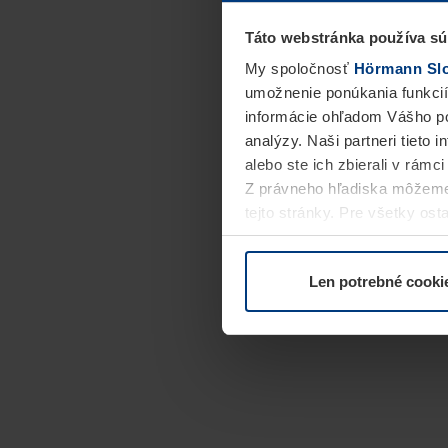
Táto webstránka používa sú
My spoločnosť
Hörmann Slov
umožnenie ponúkania funkcií
informácie ohľadom Vášho po
analýzy. Naši partneri tieto 
alebo ste ich zbierali v rámc
Z právneho hľadiska môžeme
tejto stránky. Pre všetky o
alebo odvolať vo vysvetlení 
Len potrebné cooki