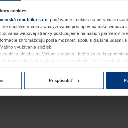
bory cookies
enská republika s.r.o.
používame cookies na personalizovani
 pre sociálne médiá a analyzovanie prístupov na našu webovú 
užívania webovej stránky postupujeme na našich partnerov pre
informácie zhromažďujú podľa možnosti spolu s ďalšími údajmi, kto
i Vášho využívania služieb.
 cookies ukladať na Vašom zariadení, keď sú tieto bezpodmien
statné typy cookie potrebujeme Vaše povolenie. Vaše povolenie 
cookie na stránke
Vyhlásenie o ochrane osobných údajov
naše
es
Prispôsobiť
Po