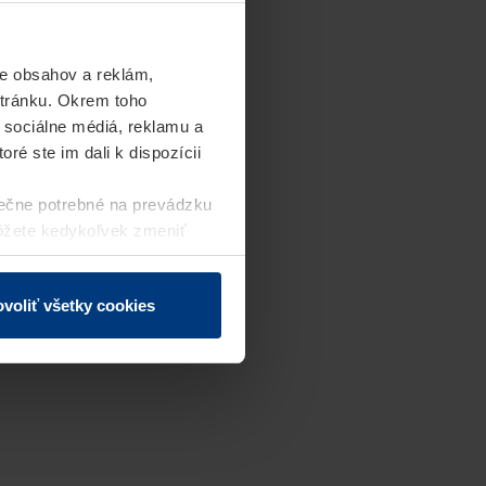
e obsahov a reklám,
stránku. Okrem toho
 sociálne médiá, reklamu a
ré ste im dali k dispozícii
ečne potrebné na prevádzku
môžete kedykoľvek zmeniť
j webovej stránky.
voliť všetky cookies