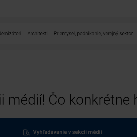
ernizátori
Architekti
Priemysel, podnikanie, verejný sektor
cii médií! Čo konkrétne
Vyhľadávanie v sekcii médií