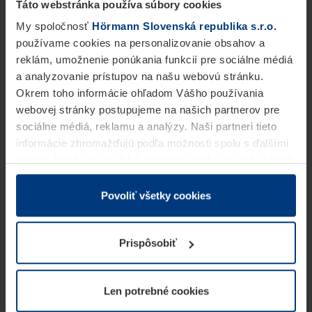
Táto webstránka používa súbory cookies
My spoločnosť
Hörmann Slovenská republika s.r.o.
používame cookies na personalizovanie obsahov a
reklám, umožnenie ponúkania funkcií pre sociálne médiá
a analyzovanie prístupov na našu webovú stránku.
Okrem toho informácie ohľadom Vášho používania
webovej stránky postupujeme na našich partnerov pre
sociálne médiá, reklamu a analýzy. Naši partneri tieto
informácie zhromažďujú podľa možnosti spolu s ďalšími
údajmi, ktoré ste im dali k dispozícii alebo ste ich zbierali
v rámci Vášho využívania služieb.
Z právneho hľadiska môžeme cookies ukladať na Vašom
Povoliť všetky cookies
zariadení, keď sú tieto bezpodmienečne potrebné na
prevádzku tejto stránky. Pre všetky ostatné typy cookie
Prispôsobiť
potrebujeme Vaše povolenie. Vaše povolenie môžete
kedykoľvek zmeniť alebo odvolať vo vysvetlení cookie
na stránke
Vyhlásenie o ochrane osobných údajov
Len potrebné cookies
našej webovej stránky.