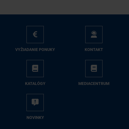
VY­ŽIA­DA­NIE PO­NU­KY
KON­TAKT
KA­TA­LÓ­GY
ME­DIA­CEN­TRUM
NO­VIN­KY