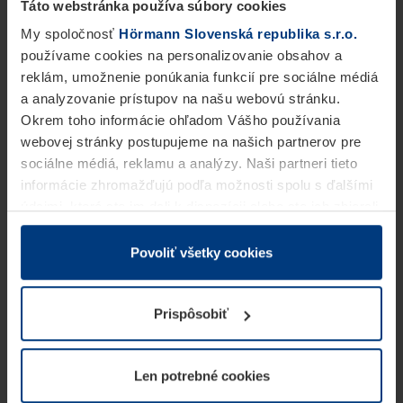
Táto webstránka používa súbory cookies
My spoločnosť
Hörmann Slovenská republika s.r.o.
používame cookies na personalizovanie obsahov a
reklám, umožnenie ponúkania funkcií pre sociálne médiá
a analyzovanie prístupov na našu webovú stránku.
Okrem toho informácie ohľadom Vášho používania
webovej stránky postupujeme na našich partnerov pre
sociálne médiá, reklamu a analýzy. Naši partneri tieto
informácie zhromažďujú podľa možnosti spolu s ďalšími
údajmi, ktoré ste im dali k dispozícii alebo ste ich zbierali
v rámci Vášho využívania služieb.
Z právneho hľadiska môžeme cookies ukladať na Vašom
Povoliť všetky cookies
zariadení, keď sú tieto bezpodmienečne potrebné na
prevádzku tejto stránky. Pre všetky ostatné typy cookie
Prispôsobiť
potrebujeme Vaše povolenie. Vaše povolenie môžete
kedykoľvek zmeniť alebo odvolať vo vysvetlení cookie
na stránke
Vyhlásenie o ochrane osobných údajov
Len potrebné cookies
našej webovej stránky.