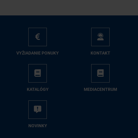
VY­ŽIA­DA­NIE PO­NU­KY
KON­TAKT
KA­TA­LÓ­GY
ME­DIA­CEN­TRUM
NO­VIN­KY