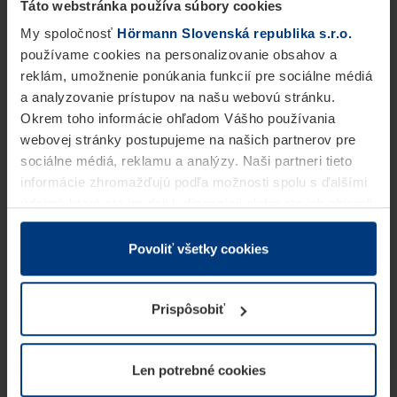
Táto webstránka používa súbory cookies
My spoločnosť
Hörmann Slovenská republika s.r.o.
používame cookies na personalizovanie obsahov a
reklám, umožnenie ponúkania funkcií pre sociálne médiá
a analyzovanie prístupov na našu webovú stránku.
Okrem toho informácie ohľadom Vášho používania
webovej stránky postupujeme na našich partnerov pre
sociálne médiá, reklamu a analýzy. Naši partneri tieto
informácie zhromažďujú podľa možnosti spolu s ďalšími
údajmi, ktoré ste im dali k dispozícii alebo ste ich zbierali
v rámci Vášho využívania služieb.
Z právneho hľadiska môžeme cookies ukladať na Vašom
Povoliť všetky cookies
zariadení, keď sú tieto bezpodmienečne potrebné na
prevádzku tejto stránky. Pre všetky ostatné typy cookie
Prispôsobiť
potrebujeme Vaše povolenie. Vaše povolenie môžete
kedykoľvek zmeniť alebo odvolať vo vysvetlení cookie
na stránke
Vyhlásenie o ochrane osobných údajov
Len potrebné cookies
našej webovej stránky.