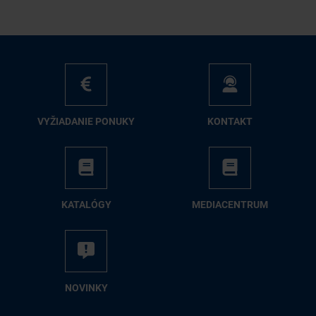
VY­ŽIA­DA­NIE PO­NU­KY
KON­TAKT
KA­TA­LÓ­GY
ME­DIA­CEN­TRUM
NO­VIN­KY