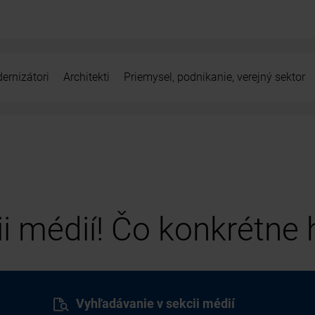
ernizátori
Architekti
Priemysel, podnikanie, verejný sektor
cii médií! Čo konkrétne
Vyhľadávanie v sekcii médií