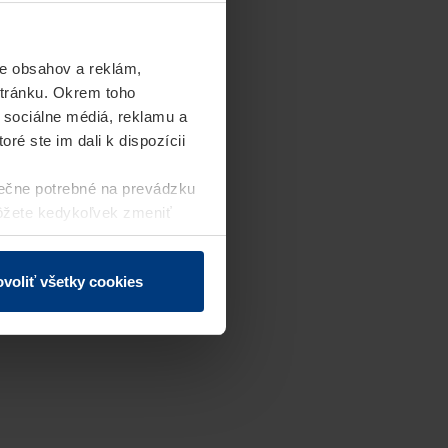
e obsahov a reklám,
stránku. Okrem toho
 sociálne médiá, reklamu a
ré ste im dali k dispozícii
ečne potrebné na prevádzku
môžete kedykoľvek zmeniť
j webovej stránky.
voliť všetky cookies