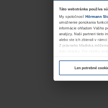
Táto webstránka používa sú
My spoločnosť
Hörmann Slov
umožnenie ponúkania funkcií
informácie ohľadom Vášho po
analýzy. Naši partneri tieto 
alebo ste ich zbierali v rámc
Z právneho hľadiska môžeme
tejto stránky. Pre všetky o
alebo odvolať vo vysvetlení 
Len potrebné cooki