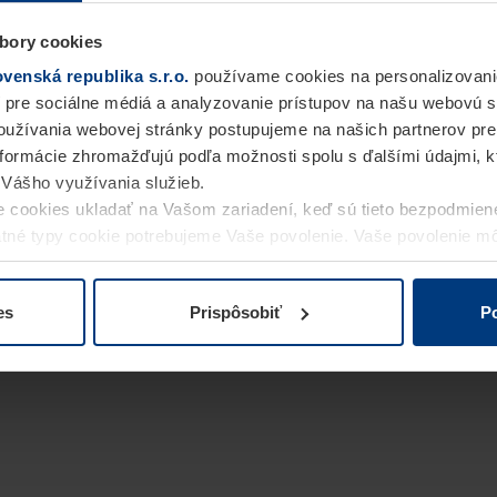
bory cookies
enská republika s.r.o.
používame cookies na personalizovani
 pre sociálne médiá a analyzovanie prístupov na našu webovú 
užívania webovej stránky postupujeme na našich partnerov pre
informácie zhromažďujú podľa možnosti spolu s ďalšími údajmi, kto
i Vášho využívania služieb.
 cookies ukladať na Vašom zariadení, keď sú tieto bezpodmien
statné typy cookie potrebujeme Vaše povolenie. Vaše povolenie 
cookie na stránke
Vyhlásenie o ochrane osobných údajov
naše
es
Prispôsobiť
Po