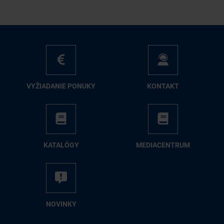
VY­ŽIA­DA­NIE PO­NU­KY
KON­TAKT
KA­TA­LÓ­GY
ME­DIA­CEN­TRUM
NO­VIN­KY