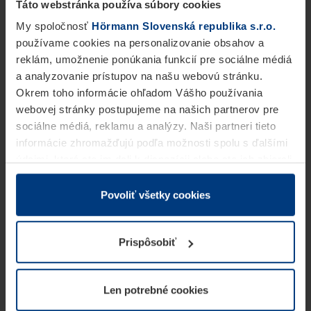
Táto webstránka používa súbory cookies
My spoločnosť
Hörmann Slovenská republika s.r.o.
používame cookies na personalizovanie obsahov a
reklám, umožnenie ponúkania funkcií pre sociálne médiá
a analyzovanie prístupov na našu webovú stránku.
Okrem toho informácie ohľadom Vášho používania
webovej stránky postupujeme na našich partnerov pre
sociálne médiá, reklamu a analýzy. Naši partneri tieto
informácie zhromažďujú podľa možnosti spolu s ďalšími
údajmi, ktoré ste im dali k dispozícii alebo ste ich zbierali
v rámci Vášho využívania služieb.
Z právneho hľadiska môžeme cookies ukladať na Vašom
Povoliť všetky cookies
zariadení, keď sú tieto bezpodmienečne potrebné na
prevádzku tejto stránky. Pre všetky ostatné typy cookie
Prispôsobiť
potrebujeme Vaše povolenie. Vaše povolenie môžete
kedykoľvek zmeniť alebo odvolať vo vysvetlení cookie
na stránke
Vyhlásenie o ochrane osobných údajov
Len potrebné cookies
našej webovej stránky.