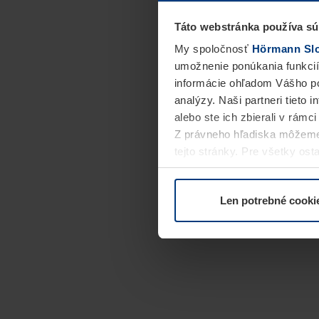
Táto webstránka používa sú
My spoločnosť
Hörmann Slov
umožnenie ponúkania funkcií
informácie ohľadom Vášho po
analýzy. Naši partneri tieto 
alebo ste ich zbierali v rámc
Z právneho hľadiska môžeme
tejto stránky. Pre všetky o
alebo odvolať vo vysvetlení 
Len potrebné cooki