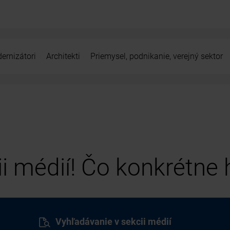
ernizátori
Architekti
Priemysel, podnikanie, verejný sektor
cii médií! Čo konkrétne
Vyhľadávanie v sekcii médií