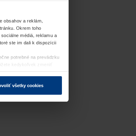
e obsahov a reklám,
stránku. Okrem toho
 sociálne médiá, reklamu a
ré ste im dali k dispozícii
ečne potrebné na prevádzku
môžete kedykoľvek zmeniť
j webovej stránky.
voliť všetky cookies