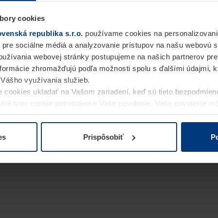
bory cookies
enská republika s.r.o.
používame cookies na personalizovani
 pre sociálne médiá a analyzovanie prístupov na našu webovú 
užívania webovej stránky postupujeme na našich partnerov pre
informácie zhromažďujú podľa možnosti spolu s ďalšími údajmi, kto
i Vášho využívania služieb.
 cookies ukladať na Vašom zariadení, keď sú tieto bezpodmien
statné typy cookie potrebujeme Vaše povolenie. Vaše povolenie 
cookie na stránke
Vyhlásenie o ochrane osobných údajov
naše
es
Prispôsobiť
Po