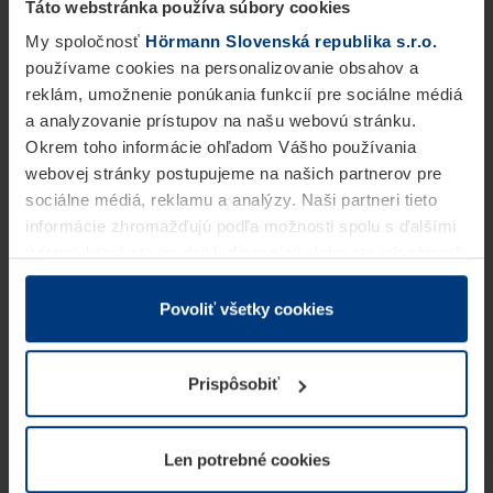
Táto webstránka používa súbory cookies
My spoločnosť
Hörmann Slovenská republika s.r.o.
používame cookies na personalizovanie obsahov a
reklám, umožnenie ponúkania funkcií pre sociálne médiá
a analyzovanie prístupov na našu webovú stránku.
Okrem toho informácie ohľadom Vášho používania
webovej stránky postupujeme na našich partnerov pre
sociálne médiá, reklamu a analýzy. Naši partneri tieto
informácie zhromažďujú podľa možnosti spolu s ďalšími
údajmi, ktoré ste im dali k dispozícii alebo ste ich zbierali
v rámci Vášho využívania služieb.
Z právneho hľadiska môžeme cookies ukladať na Vašom
Povoliť všetky cookies
zariadení, keď sú tieto bezpodmienečne potrebné na
prevádzku tejto stránky. Pre všetky ostatné typy cookie
Prispôsobiť
potrebujeme Vaše povolenie. Vaše povolenie môžete
kedykoľvek zmeniť alebo odvolať vo vysvetlení cookie
na stránke
Vyhlásenie o ochrane osobných údajov
Len potrebné cookies
našej webovej stránky.