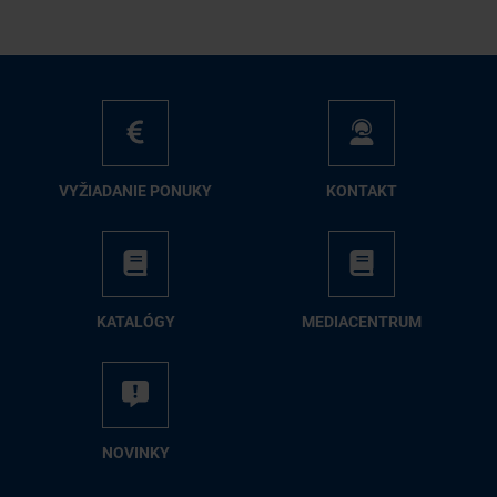
VY­ŽIA­DA­NIE PO­NU­KY
KON­TAKT
KA­TA­LÓ­GY
ME­DIA­CEN­TRUM
NO­VIN­KY