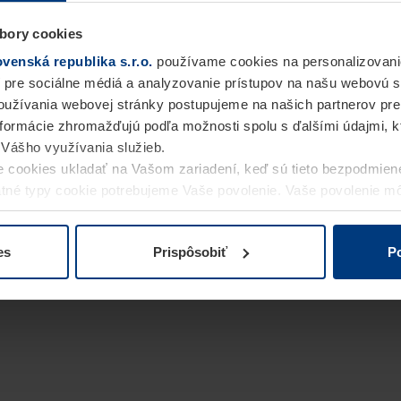
bory cookies
enská republika s.r.o.
používame cookies na personalizovani
 pre sociálne médiá a analyzovanie prístupov na našu webovú 
užívania webovej stránky postupujeme na našich partnerov pre
informácie zhromažďujú podľa možnosti spolu s ďalšími údajmi, kto
i Vášho využívania služieb.
 cookies ukladať na Vašom zariadení, keď sú tieto bezpodmien
statné typy cookie potrebujeme Vaše povolenie. Vaše povolenie 
cookie na stránke
Vyhlásenie o ochrane osobných údajov
naše
es
Prispôsobiť
Po