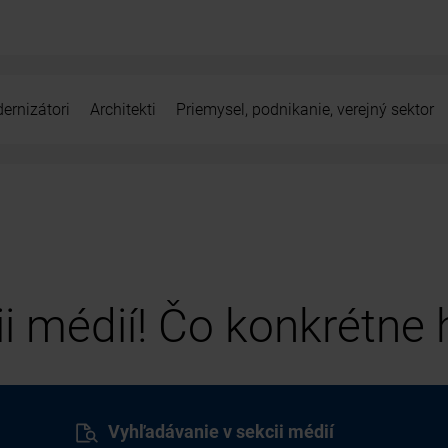
ernizátori
Architekti
Priemysel, podnikanie, verejný sektor
cii médií! Čo konkrétne
Vyhľadávanie v sekcii médií