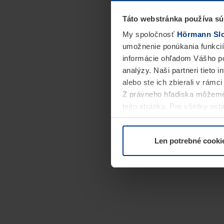
Táto webstránka používa sú
My spoločnosť
Hörmann Slov
umožnenie ponúkania funkcií
informácie ohľadom Vášho po
analýzy. Naši partneri tieto 
alebo ste ich zbierali v rámc
Z právneho hľadiska môžeme
tejto stránky. Pre všetky o
alebo odvolať vo vysvetlení 
Len potrebné cooki