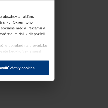
e obsahov a reklám,
stránku. Okrem toho
 sociálne médiá, reklamu a
ré ste im dali k dispozícii
ečne potrebné na prevádzku
môžete kedykoľvek zmeniť
j webovej stránky.
voliť všetky cookies