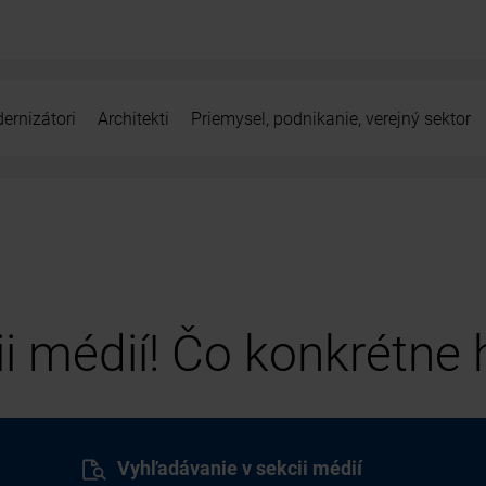
ernizátori
Architekti
Priemysel, podnikanie, verejný sektor
cii médií! Čo konkrétne
Vyhľadávanie v sekcii médií