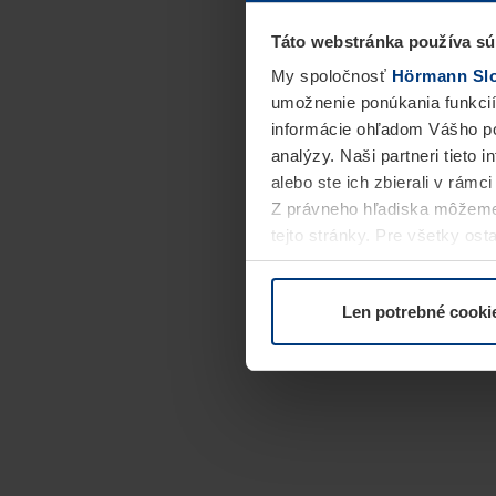
Táto webstránka používa sú
My spoločnosť
Hörmann Slov
umožnenie ponúkania funkcií
informácie ohľadom Vášho po
analýzy. Naši partneri tieto 
alebo ste ich zbierali v rámc
Z právneho hľadiska môžeme
tejto stránky. Pre všetky o
alebo odvolať vo vysvetlení 
Len potrebné cooki