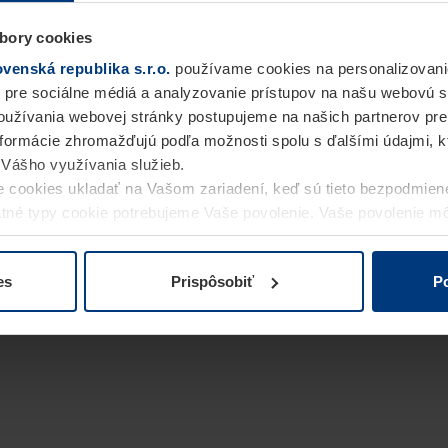
bory cookies
enská republika s.r.o.
používame cookies na personalizovani
 pre sociálne médiá a analyzovanie prístupov na našu webovú 
užívania webovej stránky postupujeme na našich partnerov pre
informácie zhromažďujú podľa možnosti spolu s ďalšími údajmi, kto
i Vášho využívania služieb.
 cookies ukladať na Vašom zariadení, keď sú tieto bezpodmien
statné typy cookie potrebujeme Vaše povolenie. Vaše povolenie 
cookie na stránke
Vyhlásenie o ochrane osobných údajov
naše
es
Prispôsobiť
Po