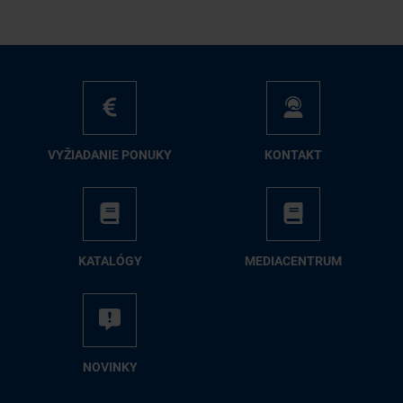
VY­ŽIA­DA­NIE PO­NU­KY
KON­TAKT
KA­TA­LÓ­GY
ME­DIA­CEN­TRUM
NO­VIN­KY