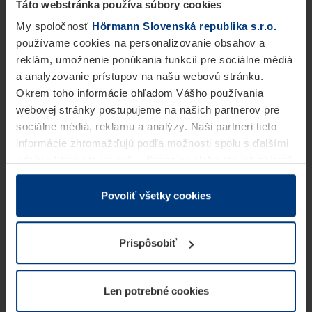
Táto webstránka používa súbory cookies
My spoločnosť
Hörmann Slovenská republika s.r.o.
používame cookies na personalizovanie obsahov a
reklám, umožnenie ponúkania funkcií pre sociálne médiá
a analyzovanie prístupov na našu webovú stránku.
Okrem toho informácie ohľadom Vášho používania
webovej stránky postupujeme na našich partnerov pre
sociálne médiá, reklamu a analýzy. Naši partneri tieto
informácie zhromažďujú podľa možnosti spolu s ďalšími
údajmi, ktoré ste im dali k dispozícii alebo ste ich zbierali
v rámci Vášho využívania služieb.
Z právneho hľadiska môžeme cookies ukladať na Vašom
Povoliť všetky cookies
zariadení, keď sú tieto bezpodmienečne potrebné na
prevádzku tejto stránky. Pre všetky ostatné typy cookie
Prispôsobiť
potrebujeme Vaše povolenie. Vaše povolenie môžete
kedykoľvek zmeniť alebo odvolať vo vysvetlení cookie
na stránke
Vyhlásenie o ochrane osobných údajov
Len potrebné cookies
našej webovej stránky.