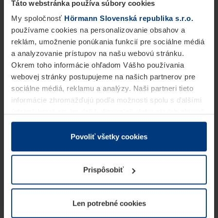
Táto webstránka používa súbory cookies
My spoločnosť
Hörmann Slovenská republika s.r.o.
používame cookies na personalizovanie obsahov a
reklám, umožnenie ponúkania funkcií pre sociálne médiá
a analyzovanie prístupov na našu webovú stránku.
Okrem toho informácie ohľadom Vášho používania
webovej stránky postupujeme na našich partnerov pre
sociálne médiá, reklamu a analýzy. Naši partneri tieto
informácie zhromažďujú podľa možnosti spolu s ďalšími
údajmi, ktoré ste im dali k dispozícii alebo ste ich zbierali
v rámci Vášho využívania služieb.
Z právneho hľadiska môžeme cookies ukladať na Vašom
Povoliť všetky cookies
zariadení, keď sú tieto bezpodmienečne potrebné na
prevádzku tejto stránky. Pre všetky ostatné typy cookie
Prispôsobiť
potrebujeme Vaše povolenie. Vaše povolenie môžete
kedykoľvek zmeniť alebo odvolať vo vysvetlení cookie
na stránke
Vyhlásenie o ochrane osobných údajov
Len potrebné cookies
našej webovej stránky.