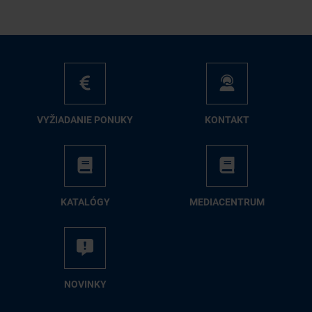
VY­ŽIA­DA­NIE PO­NU­KY
KON­TAKT
KA­TA­LÓ­GY
ME­DIA­CEN­TRUM
NO­VIN­KY