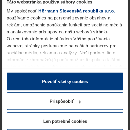
Táto webstránka používa súbory cookies
My spoločnosť
Hörmann Slovenská republika s.r.o.
používame cookies na personalizovanie obsahov a
reklám, umožnenie ponúkania funkcií pre sociálne médiá
a analyzovanie prístupov na našu webovú stránku.
Okrem toho informácie ohľadom Vášho používania
webovej stránky postupujeme na našich partnerov pre
sociálne médiá, reklamu a analýzy. Naši partneri tieto
informácie zhromažďujú podľa možnosti spolu s ďalšími
údajmi, ktoré ste im dali k dispozícii alebo ste ich zbierali
v rámci Vášho využívania služieb.
Z právneho hľadiska môžeme cookies ukladať na Vašom
Povoliť všetky cookies
zariadení, keď sú tieto bezpodmienečne potrebné na
prevádzku tejto stránky. Pre všetky ostatné typy cookie
Prispôsobiť
potrebujeme Vaše povolenie. Vaše povolenie môžete
kedykoľvek zmeniť alebo odvolať vo vysvetlení cookie
na stránke
Vyhlásenie o ochrane osobných údajov
Len potrebné cookies
našej webovej stránky.