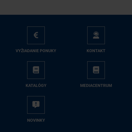
VY­ŽIA­DA­NIE PO­NU­KY
KON­TAKT
KA­TA­LÓ­GY
ME­DIA­CEN­TRUM
NO­VIN­KY