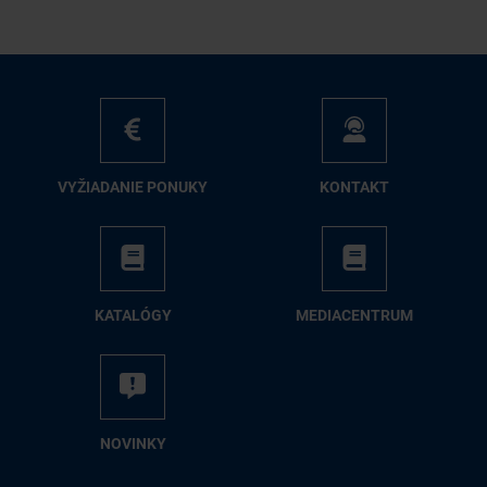
VY­ŽIA­DA­NIE PO­NU­KY
KON­TAKT
KA­TA­LÓ­GY
ME­DIA­CEN­TRUM
NO­VIN­KY