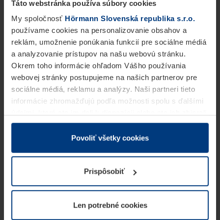
Táto webstránka používa súbory cookies
My spoločnosť
Hörmann Slovenská republika s.r.o.
používame cookies na personalizovanie obsahov a
reklám, umožnenie ponúkania funkcií pre sociálne médiá
a analyzovanie prístupov na našu webovú stránku.
Okrem toho informácie ohľadom Vášho používania
webovej stránky postupujeme na našich partnerov pre
sociálne médiá, reklamu a analýzy. Naši partneri tieto
informácie zhromažďujú podľa možnosti spolu s ďalšími
údajmi, ktoré ste im dali k dispozícii alebo ste ich zbierali
v rámci Vášho využívania služieb.
Z právneho hľadiska môžeme cookies ukladať na Vašom
Povoliť všetky cookies
zariadení, keď sú tieto bezpodmienečne potrebné na
prevádzku tejto stránky. Pre všetky ostatné typy cookie
Prispôsobiť
potrebujeme Vaše povolenie. Vaše povolenie môžete
kedykoľvek zmeniť alebo odvolať vo vysvetlení cookie
na stránke
Vyhlásenie o ochrane osobných údajov
Len potrebné cookies
našej webovej stránky.