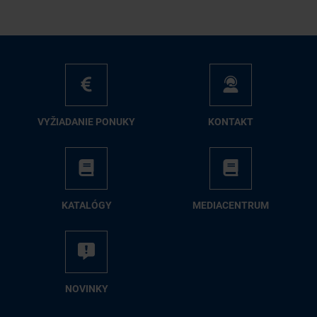
VY­ŽIA­DA­NIE PO­NU­KY
KON­TAKT
KA­TA­LÓ­GY
ME­DIA­CEN­TRUM
NO­VIN­KY