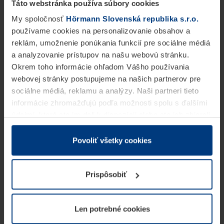
Táto webstránka používa súbory cookies
My spoločnosť
Hörmann Slovenská republika s.r.o.
používame cookies na personalizovanie obsahov a
reklám, umožnenie ponúkania funkcií pre sociálne médiá
a analyzovanie prístupov na našu webovú stránku.
Okrem toho informácie ohľadom Vášho používania
webovej stránky postupujeme na našich partnerov pre
sociálne médiá, reklamu a analýzy. Naši partneri tieto
informácie zhromažďujú podľa možnosti spolu s ďalšími
údajmi, ktoré ste im dali k dispozícii alebo ste ich zbierali
v rámci Vášho využívania služieb.
Z právneho hľadiska môžeme cookies ukladať na Vašom
Povoliť všetky cookies
zariadení, keď sú tieto bezpodmienečne potrebné na
prevádzku tejto stránky. Pre všetky ostatné typy cookie
Prispôsobiť
potrebujeme Vaše povolenie. Vaše povolenie môžete
kedykoľvek zmeniť alebo odvolať vo vysvetlení cookie
na stránke
Vyhlásenie o ochrane osobných údajov
Len potrebné cookies
našej webovej stránky.