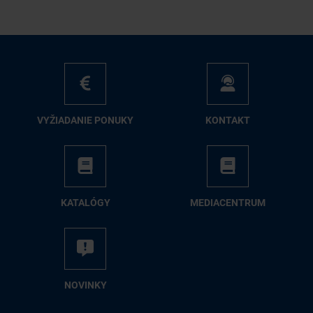
VY­ŽIA­DA­NIE PO­NU­KY
KON­TAKT
KA­TA­LÓ­GY
ME­DIA­CEN­TRUM
NO­VIN­KY