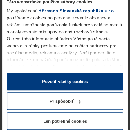
Táto webstránka používa súbory cookies
My spoločnosť
Hörmann Slovenská republika s.r.o.
používame cookies na personalizovanie obsahov a
reklám, umožnenie ponúkania funkcií pre sociálne médiá
a analyzovanie prístupov na našu webovú stránku.
Okrem toho informácie ohľadom Vášho používania
webovej stránky postupujeme na našich partnerov pre
sociálne médiá, reklamu a analýzy. Naši partneri tieto
informácie zhromažďujú podľa možnosti spolu s ďalšími
údajmi, ktoré ste im dali k dispozícii alebo ste ich zbierali
v rámci Vášho využívania služieb.
Z právneho hľadiska môžeme cookies ukladať na Vašom
Povoliť všetky cookies
zariadení, keď sú tieto bezpodmienečne potrebné na
prevádzku tejto stránky. Pre všetky ostatné typy cookie
Prispôsobiť
potrebujeme Vaše povolenie. Vaše povolenie môžete
kedykoľvek zmeniť alebo odvolať vo vysvetlení cookie
na stránke
Vyhlásenie o ochrane osobných údajov
Len potrebné cookies
našej webovej stránky.