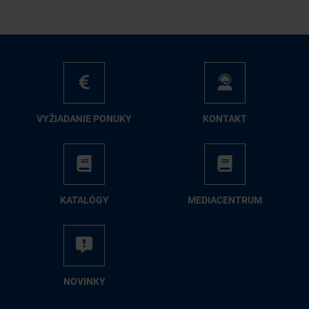
VY­ŽIA­DA­NIE PO­NU­KY
KON­TAKT
KA­TA­LÓ­GY
ME­DIA­CEN­TRUM
NO­VIN­KY