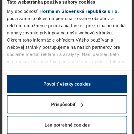
Táto webstránka používa súbory cookies
My spoločnosť
Hörmann Slovenská republika s.r.o.
používame cookies na personalizovanie obsahov a
reklám, umožnenie ponúkania funkcií pre sociálne médiá
a analyzovanie prístupov na našu webovú stránku.
Okrem toho informácie ohľadom Vášho používania
webovej stránky postupujeme na našich partnerov pre
sociálne médiá, reklamu a analýzy. Naši partneri tieto
informácie zhromažďujú podľa možnosti spolu s ďalšími
údajmi, ktoré ste im dali k dispozícii alebo ste ich zbierali
v rámci Vášho využívania služieb.
Z právneho hľadiska môžeme cookies ukladať na Vašom
Povoliť všetky cookies
zariadení, keď sú tieto bezpodmienečne potrebné na
prevádzku tejto stránky. Pre všetky ostatné typy cookie
Prispôsobiť
potrebujeme Vaše povolenie. Vaše povolenie môžete
kedykoľvek zmeniť alebo odvolať vo vysvetlení cookie
na stránke
Vyhlásenie o ochrane osobných údajov
Len potrebné cookies
našej webovej stránky.