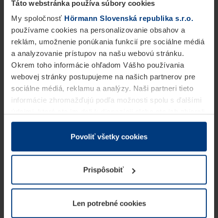
Táto webstránka používa súbory cookies
My spoločnosť
Hörmann Slovenská republika s.r.o.
používame cookies na personalizovanie obsahov a
reklám, umožnenie ponúkania funkcií pre sociálne médiá
a analyzovanie prístupov na našu webovú stránku.
Okrem toho informácie ohľadom Vášho používania
webovej stránky postupujeme na našich partnerov pre
sociálne médiá, reklamu a analýzy. Naši partneri tieto
informácie zhromažďujú podľa možnosti spolu s ďalšími
údajmi, ktoré ste im dali k dispozícii alebo ste ich zbierali
v rámci Vášho využívania služieb.
Z právneho hľadiska môžeme cookies ukladať na Vašom
Povoliť všetky cookies
zariadení, keď sú tieto bezpodmienečne potrebné na
prevádzku tejto stránky. Pre všetky ostatné typy cookie
Prispôsobiť
potrebujeme Vaše povolenie. Vaše povolenie môžete
kedykoľvek zmeniť alebo odvolať vo vysvetlení cookie
na stránke
Vyhlásenie o ochrane osobných údajov
Len potrebné cookies
našej webovej stránky.