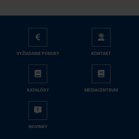
VY­ŽIA­DA­NIE PO­NU­KY
KON­TAKT
KA­TA­LÓ­GY
ME­DIA­CEN­TRUM
NO­VIN­KY