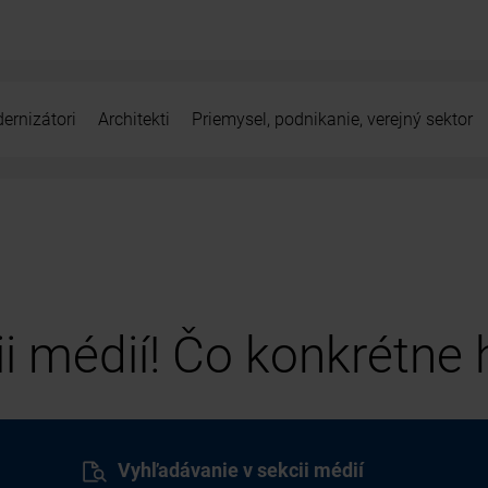
ernizátori
Architekti
Priemysel, podnikanie, verejný sektor
cii médií! Čo konkrétne
Vyhľadávanie v sekcii médií