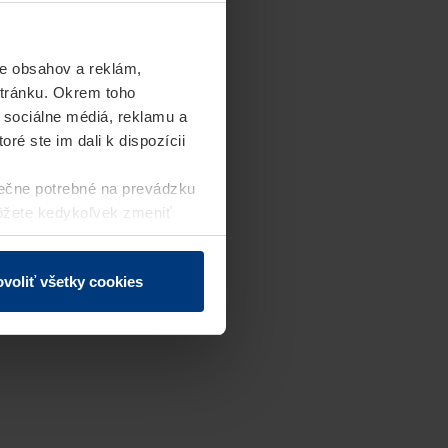
e obsahov a reklám,
stránku. Okrem toho
 sociálne médiá, reklamu a
ré ste im dali k dispozícii
ečne potrebné na prevádzku
môžete kedykoľvek zmeniť
j webovej stránky.
voliť všetky cookies