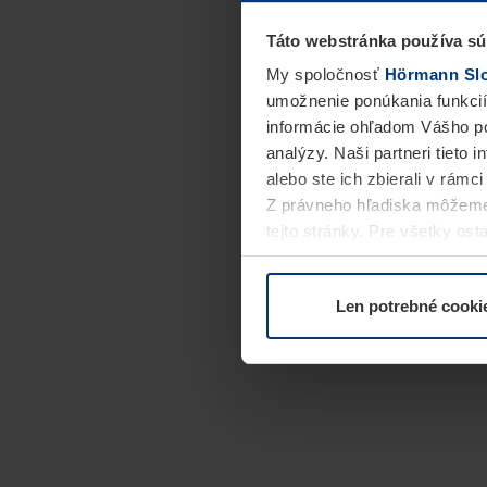
Táto webstránka používa sú
My spoločnosť
Hörmann Slov
umožnenie ponúkania funkcií
informácie ohľadom Vášho po
analýzy. Naši partneri tieto 
alebo ste ich zbierali v rámc
Z právneho hľadiska môžeme
tejto stránky. Pre všetky o
alebo odvolať vo vysvetlení 
Len potrebné cooki