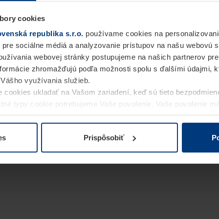
bory cookies
enská republika s.r.o.
používame cookies na personalizovani
 pre sociálne médiá a analyzovanie prístupov na našu webovú 
užívania webovej stránky postupujeme na našich partnerov pre
informácie zhromažďujú podľa možnosti spolu s ďalšími údajmi, kto
i Vášho využívania služieb.
 cookies ukladať na Vašom zariadení, keď sú tieto bezpodmien
statné typy cookie potrebujeme Vaše povolenie. Vaše povolenie 
cookie na stránke
Vyhlásenie o ochrane osobných údajov
naše
es
Prispôsobiť
Po