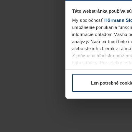
Táto webstránka používa sú
My spoločnosť
Hörmann Slov
umožnenie ponúkania funkcií
informácie ohľadom Vášho po
analýzy. Naši partneri tieto 
alebo ste ich zbierali v rámc
Z právneho hľadiska môžeme
tejto stránky. Pre všetky o
alebo odvolať vo vysvetlení 
Len potrebné cooki