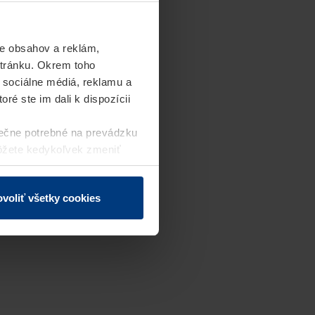
e obsahov a reklám,
stránku. Okrem toho
 sociálne médiá, reklamu a
ré ste im dali k dispozícii
ečne potrebné na prevádzku
môžete kedykoľvek zmeniť
j webovej stránky.
voliť všetky cookies