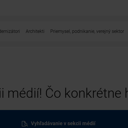
ernizátori
Architekti
Priemysel, podnikanie, verejný sektor
cii médií! Čo konkrétne
Vyhľadávanie v sekcii médií