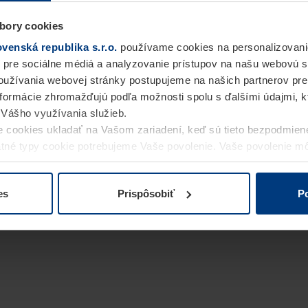
bory cookies
enská republika s.r.o.
používame cookies na personalizovani
 pre sociálne médiá a analyzovanie prístupov na našu webovú 
užívania webovej stránky postupujeme na našich partnerov pre
informácie zhromažďujú podľa možnosti spolu s ďalšími údajmi, kto
i Vášho využívania služieb.
 cookies ukladať na Vašom zariadení, keď sú tieto bezpodmien
statné typy cookie potrebujeme Vaše povolenie. Vaše povolenie 
cookie na stránke
Vyhlásenie o ochrane osobných údajov
naše
es
Prispôsobiť
Po