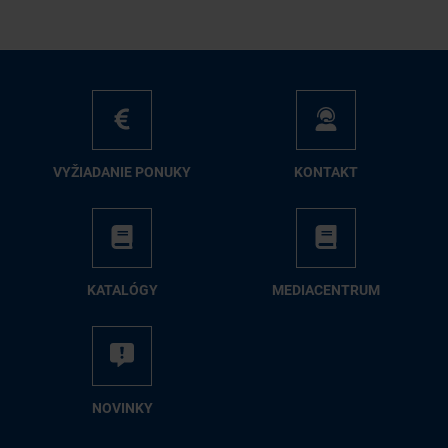
VY­ŽIA­DA­NIE PO­NU­KY
KON­TAKT
KA­TA­LÓ­GY
ME­DIA­CEN­TRUM
NO­VIN­KY