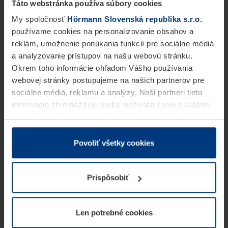
Táto webstránka používa súbory cookies
My spoločnosť
Hörmann Slovenská republika s.r.o.
používame cookies na personalizovanie obsahov a
reklám, umožnenie ponúkania funkcií pre sociálne médiá
a analyzovanie prístupov na našu webovú stránku.
Okrem toho informácie ohľadom Vášho používania
webovej stránky postupujeme na našich partnerov pre
sociálne médiá, reklamu a analýzy. Naši partneri tieto
informácie zhromažďujú podľa možnosti spolu s ďalšími
údajmi, ktoré ste im dali k dispozícii alebo ste ich zbierali
v rámci Vášho využívania služieb.
Z právneho hľadiska môžeme cookies ukladať na Vašom
Povoliť všetky cookies
zariadení, keď sú tieto bezpodmienečne potrebné na
prevádzku tejto stránky. Pre všetky ostatné typy cookie
Prispôsobiť
potrebujeme Vaše povolenie. Vaše povolenie môžete
kedykoľvek zmeniť alebo odvolať vo vysvetlení cookie
na stránke
Vyhlásenie o ochrane osobných údajov
Len potrebné cookies
našej webovej stránky.