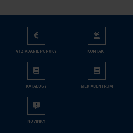
VY­ŽIA­DA­NIE PO­NU­KY
KON­TAKT
KA­TA­LÓ­GY
ME­DIA­CEN­TRUM
NO­VIN­KY