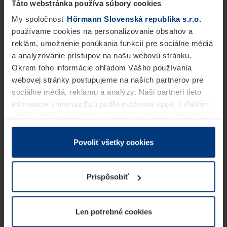
Táto webstránka používa súbory cookies
My spoločnosť
Hörmann Slovenská republika s.r.o.
používame cookies na personalizovanie obsahov a
reklám, umožnenie ponúkania funkcií pre sociálne médiá
a analyzovanie prístupov na našu webovú stránku.
Okrem toho informácie ohľadom Vášho používania
webovej stránky postupujeme na našich partnerov pre
sociálne médiá, reklamu a analýzy. Naši partneri tieto
informácie zhromažďujú podľa možnosti spolu s ďalšími
údajmi, ktoré ste im dali k dispozícii alebo ste ich zbierali
v rámci Vášho využívania služieb.
Z právneho hľadiska môžeme cookies ukladať na Vašom
Povoliť všetky cookies
zariadení, keď sú tieto bezpodmienečne potrebné na
prevádzku tejto stránky. Pre všetky ostatné typy cookie
Prispôsobiť
potrebujeme Vaše povolenie. Vaše povolenie môžete
kedykoľvek zmeniť alebo odvolať vo vysvetlení cookie
na stránke
Vyhlásenie o ochrane osobných údajov
Len potrebné cookies
našej webovej stránky.