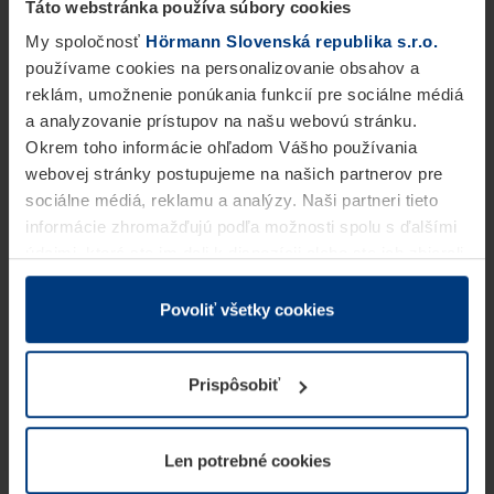
Táto webstránka používa súbory cookies
My spoločnosť
Hörmann Slovenská republika s.r.o.
používame cookies na personalizovanie obsahov a
reklám, umožnenie ponúkania funkcií pre sociálne médiá
a analyzovanie prístupov na našu webovú stránku.
Okrem toho informácie ohľadom Vášho používania
webovej stránky postupujeme na našich partnerov pre
sociálne médiá, reklamu a analýzy. Naši partneri tieto
informácie zhromažďujú podľa možnosti spolu s ďalšími
údajmi, ktoré ste im dali k dispozícii alebo ste ich zbierali
v rámci Vášho využívania služieb.
Z právneho hľadiska môžeme cookies ukladať na Vašom
Povoliť všetky cookies
zariadení, keď sú tieto bezpodmienečne potrebné na
prevádzku tejto stránky. Pre všetky ostatné typy cookie
Prispôsobiť
potrebujeme Vaše povolenie. Vaše povolenie môžete
kedykoľvek zmeniť alebo odvolať vo vysvetlení cookie
na stránke
Vyhlásenie o ochrane osobných údajov
Len potrebné cookies
našej webovej stránky.