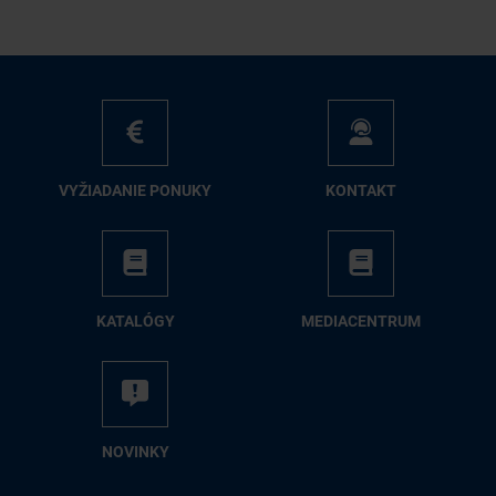
VY­ŽIA­DA­NIE PO­NU­KY
KON­TAKT
KA­TA­LÓ­GY
ME­DIA­CEN­TRUM
NO­VIN­KY