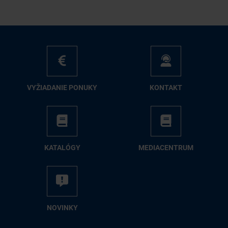
VY­ŽIA­DA­NIE PO­NU­KY
KON­TAKT
KA­TA­LÓ­GY
ME­DIA­CEN­TRUM
NO­VIN­KY