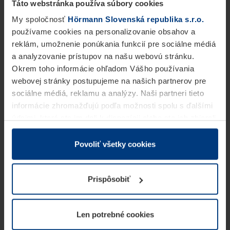
Táto webstránka používa súbory cookies
My spoločnosť
Hörmann Slovenská republika s.r.o.
používame cookies na personalizovanie obsahov a
reklám, umožnenie ponúkania funkcií pre sociálne médiá
a analyzovanie prístupov na našu webovú stránku.
Okrem toho informácie ohľadom Vášho používania
webovej stránky postupujeme na našich partnerov pre
sociálne médiá, reklamu a analýzy. Naši partneri tieto
informácie zhromažďujú podľa možnosti spolu s ďalšími
údajmi, ktoré ste im dali k dispozícii alebo ste ich zbierali
v rámci Vášho využívania služieb.
Z právneho hľadiska môžeme cookies ukladať na Vašom
Povoliť všetky cookies
zariadení, keď sú tieto bezpodmienečne potrebné na
prevádzku tejto stránky. Pre všetky ostatné typy cookie
Prispôsobiť
potrebujeme Vaše povolenie. Vaše povolenie môžete
kedykoľvek zmeniť alebo odvolať vo vysvetlení cookie
na stránke
Vyhlásenie o ochrane osobných údajov
Len potrebné cookies
našej webovej stránky.