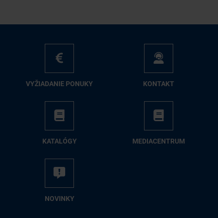
VY­ŽIA­DA­NIE PO­NU­KY
KON­TAKT
KA­TA­LÓ­GY
ME­DIA­CEN­TRUM
NO­VIN­KY