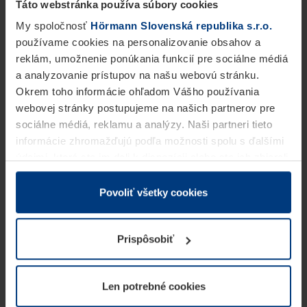
Táto webstránka používa súbory cookies
My spoločnosť
Hörmann Slovenská republika s.r.o.
používame cookies na personalizovanie obsahov a
reklám, umožnenie ponúkania funkcií pre sociálne médiá
a analyzovanie prístupov na našu webovú stránku.
Okrem toho informácie ohľadom Vášho používania
webovej stránky postupujeme na našich partnerov pre
sociálne médiá, reklamu a analýzy. Naši partneri tieto
informácie zhromažďujú podľa možnosti spolu s ďalšími
údajmi, ktoré ste im dali k dispozícii alebo ste ich zbierali
v rámci Vášho využívania služieb.
Z právneho hľadiska môžeme cookies ukladať na Vašom
Povoliť všetky cookies
zariadení, keď sú tieto bezpodmienečne potrebné na
prevádzku tejto stránky. Pre všetky ostatné typy cookie
Prispôsobiť
potrebujeme Vaše povolenie. Vaše povolenie môžete
kedykoľvek zmeniť alebo odvolať vo vysvetlení cookie
na stránke
Vyhlásenie o ochrane osobných údajov
Len potrebné cookies
našej webovej stránky.