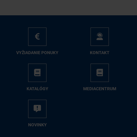
VY­ŽIA­DA­NIE PO­NU­KY
KON­TAKT
KA­TA­LÓ­GY
ME­DIA­CEN­TRUM
NO­VIN­KY