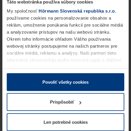
Táto webstránka používa súbory cookies
My spoločnosť
Hörmann Slovenská republika s.r.o.
používame cookies na personalizovanie obsahov a
reklám, umožnenie ponúkania funkcií pre sociálne médiá
a analyzovanie prístupov na našu webovú stránku.
Okrem toho informácie ohľadom Vášho používania
webovej stránky postupujeme na našich partnerov pre
sociálne médiá, reklamu a analýzy. Naši partneri tieto
informácie zhromažďujú podľa možnosti spolu s ďalšími
údajmi, ktoré ste im dali k dispozícii alebo ste ich zbierali
v rámci Vášho využívania služieb.
Z právneho hľadiska môžeme cookies ukladať na Vašom
Povoliť všetky cookies
zariadení, keď sú tieto bezpodmienečne potrebné na
prevádzku tejto stránky. Pre všetky ostatné typy cookie
Prispôsobiť
potrebujeme Vaše povolenie. Vaše povolenie môžete
kedykoľvek zmeniť alebo odvolať vo vysvetlení cookie
na stránke
Vyhlásenie o ochrane osobných údajov
Len potrebné cookies
našej webovej stránky.