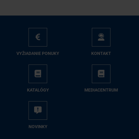
VY­ŽIA­DA­NIE PO­NU­KY
KON­TAKT
KA­TA­LÓ­GY
ME­DIA­CEN­TRUM
NO­VIN­KY