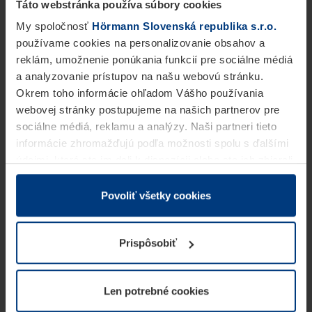
Táto webstránka používa súbory cookies
My spoločnosť
Hörmann Slovenská republika s.r.o.
používame cookies na personalizovanie obsahov a
reklám, umožnenie ponúkania funkcií pre sociálne médiá
a analyzovanie prístupov na našu webovú stránku.
Okrem toho informácie ohľadom Vášho používania
webovej stránky postupujeme na našich partnerov pre
sociálne médiá, reklamu a analýzy. Naši partneri tieto
informácie zhromažďujú podľa možnosti spolu s ďalšími
údajmi, ktoré ste im dali k dispozícii alebo ste ich zbierali
v rámci Vášho využívania služieb.
Z právneho hľadiska môžeme cookies ukladať na Vašom
Povoliť všetky cookies
zariadení, keď sú tieto bezpodmienečne potrebné na
prevádzku tejto stránky. Pre všetky ostatné typy cookie
Prispôsobiť
potrebujeme Vaše povolenie. Vaše povolenie môžete
kedykoľvek zmeniť alebo odvolať vo vysvetlení cookie
na stránke
Vyhlásenie o ochrane osobných údajov
Len potrebné cookies
našej webovej stránky.