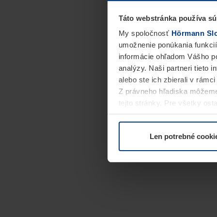
Táto webstránka používa sú
My spoločnosť
Hörmann Slov
umožnenie ponúkania funkcií
informácie ohľadom Vášho po
analýzy. Naši partneri tieto 
alebo ste ich zbierali v rámc
Z právneho hľadiska môžeme
tejto stránky. Pre všetky o
alebo odvolať vo vysvetlení 
Len potrebné cooki