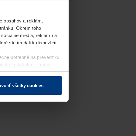
e obsahov a reklám,
stránku. Okrem toho
 sociálne médiá, reklamu a
ré ste im dali k dispozícii
ečne potrebné na prevádzku
môžete kedykoľvek zmeniť
j webovej stránky.
voliť všetky cookies