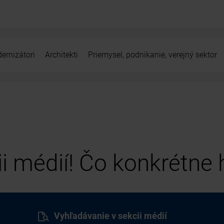
ernizátori
Architekti
Priemysel, podnikanie, verejný sektor
cii médií! Čo konkrétne
Vyhľadávanie v sekcii médií