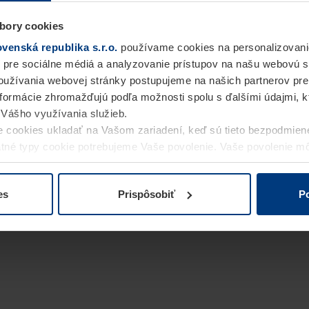
bory cookies
enská republika s.r.o.
používame cookies na personalizovani
 pre sociálne médiá a analyzovanie prístupov na našu webovú 
užívania webovej stránky postupujeme na našich partnerov pre
informácie zhromažďujú podľa možnosti spolu s ďalšími údajmi, kto
i Vášho využívania služieb.
 cookies ukladať na Vašom zariadení, keď sú tieto bezpodmien
statné typy cookie potrebujeme Vaše povolenie. Vaše povolenie 
cookie na stránke
Vyhlásenie o ochrane osobných údajov
naše
es
Prispôsobiť
Po