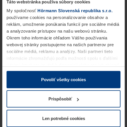
Táto webstránka používa súbory cookies
My spoločnosť
Hörmann Slovenská republika s.r.o.
používame cookies na personalizovanie obsahov a
reklám, umožnenie ponúkania funkcií pre sociálne médiá
a analyzovanie prístupov na našu webovú stránku.
Okrem toho informácie ohľadom Vášho používania
webovej stránky postupujeme na našich partnerov pre
sociálne médiá, reklamu a analýzy. Naši partneri tieto
informácie zhromažďujú podľa možnosti spolu s ďalšími
údajmi, ktoré ste im dali k dispozícii alebo ste ich zbierali
v rámci Vášho využívania služieb.
Z právneho hľadiska môžeme cookies ukladať na Vašom
Povoliť všetky cookies
zariadení, keď sú tieto bezpodmienečne potrebné na
prevádzku tejto stránky. Pre všetky ostatné typy cookie
Prispôsobiť
potrebujeme Vaše povolenie. Vaše povolenie môžete
kedykoľvek zmeniť alebo odvolať vo vysvetlení cookie
na stránke
Vyhlásenie o ochrane osobných údajov
Len potrebné cookies
našej webovej stránky.