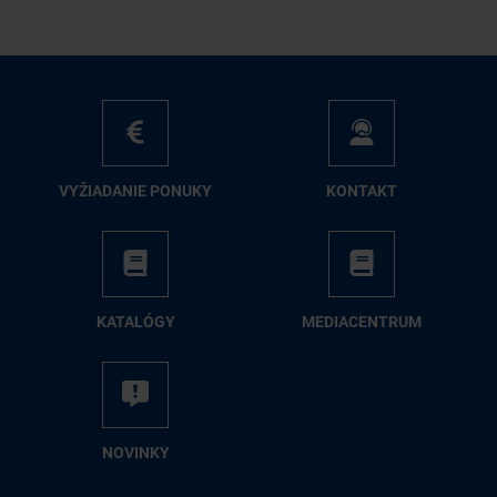
VY­ŽIA­DA­NIE PO­NU­KY
KON­TAKT
KA­TA­LÓ­GY
ME­DIA­CEN­TRUM
NO­VIN­KY