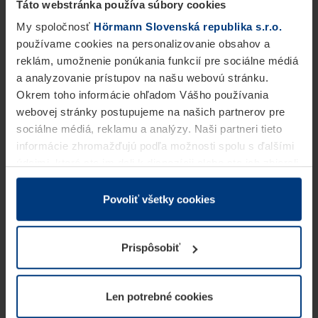
Táto webstránka používa súbory cookies
My spoločnosť
Hörmann Slovenská republika s.r.o.
používame cookies na personalizovanie obsahov a
reklám, umožnenie ponúkania funkcií pre sociálne médiá
a analyzovanie prístupov na našu webovú stránku.
Okrem toho informácie ohľadom Vášho používania
webovej stránky postupujeme na našich partnerov pre
sociálne médiá, reklamu a analýzy. Naši partneri tieto
informácie zhromažďujú podľa možnosti spolu s ďalšími
údajmi, ktoré ste im dali k dispozícii alebo ste ich zbierali
v rámci Vášho využívania služieb.
Z právneho hľadiska môžeme cookies ukladať na Vašom
Povoliť všetky cookies
zariadení, keď sú tieto bezpodmienečne potrebné na
prevádzku tejto stránky. Pre všetky ostatné typy cookie
Prispôsobiť
potrebujeme Vaše povolenie. Vaše povolenie môžete
kedykoľvek zmeniť alebo odvolať vo vysvetlení cookie
na stránke
Vyhlásenie o ochrane osobných údajov
Len potrebné cookies
našej webovej stránky.