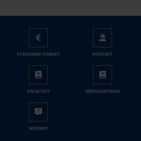
VY­ŽIA­DA­NIE PO­NU­KY
KON­TAKT
KA­TA­LÓ­GY
ME­DIA­CEN­TRUM
NO­VIN­KY