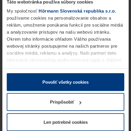
Táto webstránka používa súbory cookies
My spoločnosť
Hörmann Slovenská republika s.r.o.
používame cookies na personalizovanie obsahov a
reklám, umožnenie ponúkania funkcií pre sociálne médiá
a analyzovanie prístupov na našu webovú stránku.
Okrem toho informácie ohľadom Vášho používania
webovej stránky postupujeme na našich partnerov pre
sociálne médiá, reklamu a analýzy. Naši partneri tieto
informácie zhromažďujú podľa možnosti spolu s ďalšími
údajmi, ktoré ste im dali k dispozícii alebo ste ich zbierali
v rámci Vášho využívania služieb.
Z právneho hľadiska môžeme cookies ukladať na Vašom
Povoliť všetky cookies
zariadení, keď sú tieto bezpodmienečne potrebné na
prevádzku tejto stránky. Pre všetky ostatné typy cookie
Prispôsobiť
potrebujeme Vaše povolenie. Vaše povolenie môžete
kedykoľvek zmeniť alebo odvolať vo vysvetlení cookie
na stránke
Vyhlásenie o ochrane osobných údajov
Len potrebné cookies
našej webovej stránky.