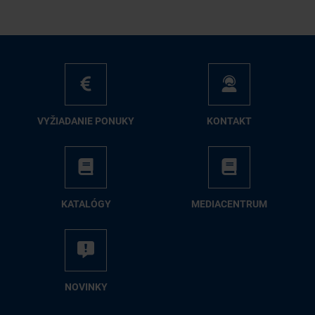
VY­ŽIA­DA­NIE PO­NU­KY
KON­TAKT
KA­TA­LÓ­GY
ME­DIA­CEN­TRUM
NO­VIN­KY