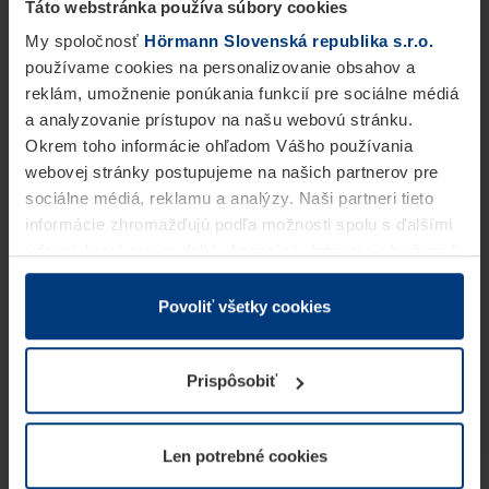
Táto webstránka používa súbory cookies
My spoločnosť
Hörmann Slovenská republika s.r.o.
používame cookies na personalizovanie obsahov a
reklám, umožnenie ponúkania funkcií pre sociálne médiá
a analyzovanie prístupov na našu webovú stránku.
Okrem toho informácie ohľadom Vášho používania
webovej stránky postupujeme na našich partnerov pre
sociálne médiá, reklamu a analýzy. Naši partneri tieto
informácie zhromažďujú podľa možnosti spolu s ďalšími
údajmi, ktoré ste im dali k dispozícii alebo ste ich zbierali
v rámci Vášho využívania služieb.
Z právneho hľadiska môžeme cookies ukladať na Vašom
Povoliť všetky cookies
zariadení, keď sú tieto bezpodmienečne potrebné na
prevádzku tejto stránky. Pre všetky ostatné typy cookie
Prispôsobiť
potrebujeme Vaše povolenie. Vaše povolenie môžete
kedykoľvek zmeniť alebo odvolať vo vysvetlení cookie
na stránke
Vyhlásenie o ochrane osobných údajov
Len potrebné cookies
našej webovej stránky.