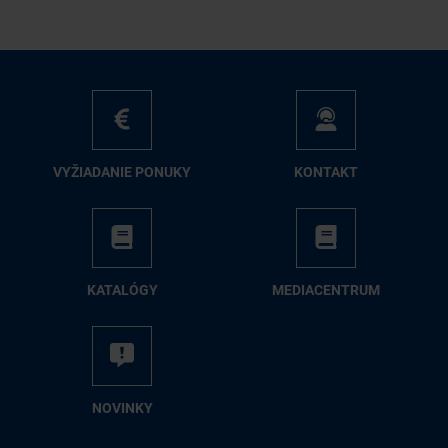
VY­ŽIA­DA­NIE PO­NU­KY
KON­TAKT
KA­TA­LÓ­GY
ME­DIA­CEN­TRUM
NO­VIN­KY