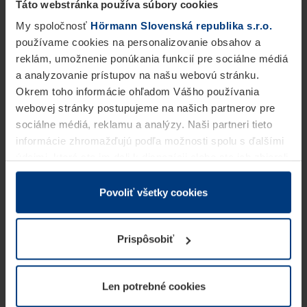
Táto webstránka používa súbory cookies
My spoločnosť
Hörmann Slovenská republika s.r.o.
používame cookies na personalizovanie obsahov a
reklám, umožnenie ponúkania funkcií pre sociálne médiá
a analyzovanie prístupov na našu webovú stránku.
Okrem toho informácie ohľadom Vášho používania
webovej stránky postupujeme na našich partnerov pre
sociálne médiá, reklamu a analýzy. Naši partneri tieto
informácie zhromažďujú podľa možnosti spolu s ďalšími
údajmi, ktoré ste im dali k dispozícii alebo ste ich zbierali
v rámci Vášho využívania služieb.
Z právneho hľadiska môžeme cookies ukladať na Vašom
Povoliť všetky cookies
zariadení, keď sú tieto bezpodmienečne potrebné na
prevádzku tejto stránky. Pre všetky ostatné typy cookie
Prispôsobiť
potrebujeme Vaše povolenie. Vaše povolenie môžete
kedykoľvek zmeniť alebo odvolať vo vysvetlení cookie
na stránke
Vyhlásenie o ochrane osobných údajov
Len potrebné cookies
našej webovej stránky.