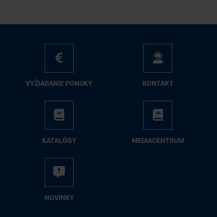
VY­ŽIA­DA­NIE PO­NU­KY
KON­TAKT
KA­TA­LÓ­GY
ME­DIA­CEN­TRUM
NO­VIN­KY