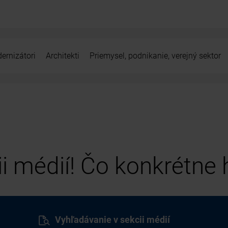
ernizátori
Architekti
Priemysel, podnikanie, verejný sektor
cii médií! Čo konkrétne
Vyhľadávanie v sekcii médií