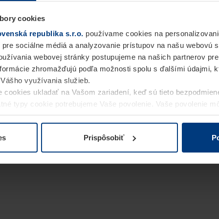
bory cookies
enská republika s.r.o.
používame cookies na personalizovani
 pre sociálne médiá a analyzovanie prístupov na našu webovú 
užívania webovej stránky postupujeme na našich partnerov pre
informácie zhromažďujú podľa možnosti spolu s ďalšími údajmi, kto
i Vášho využívania služieb.
 cookies ukladať na Vašom zariadení, keď sú tieto bezpodmien
statné typy cookie potrebujeme Vaše povolenie. Vaše povolenie 
cookie na stránke
Vyhlásenie o ochrane osobných údajov
naše
es
Prispôsobiť
Po