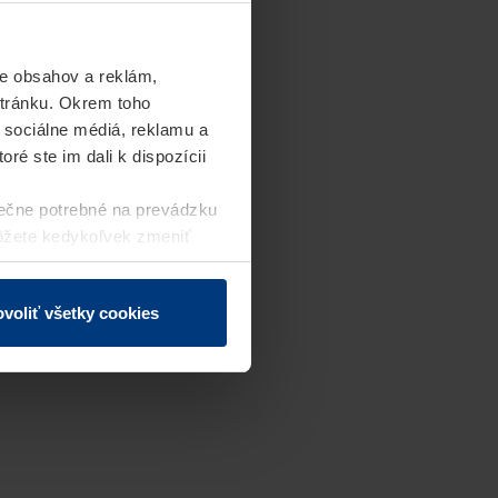
e obsahov a reklám,
stránku. Okrem toho
 sociálne médiá, reklamu a
ré ste im dali k dispozícii
ečne potrebné na prevádzku
môžete kedykoľvek zmeniť
j webovej stránky.
voliť všetky cookies