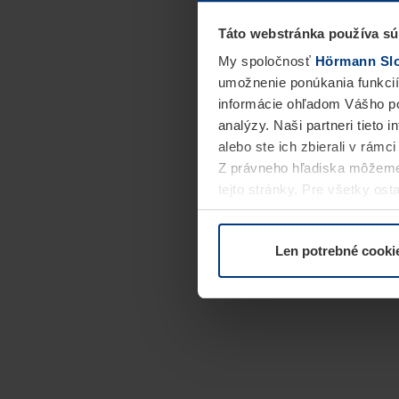
Táto webstránka používa sú
My spoločnosť
Hörmann Slov
umožnenie ponúkania funkcií
informácie ohľadom Vášho po
analýzy. Naši partneri tieto 
alebo ste ich zbierali v rámc
Z právneho hľadiska môžeme
tejto stránky. Pre všetky o
alebo odvolať vo vysvetlení 
Len potrebné cooki