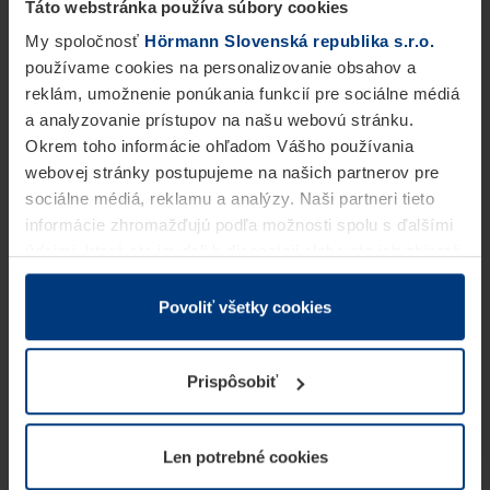
Táto webstránka používa súbory cookies
My spoločnosť
Hörmann Slovenská republika s.r.o.
používame cookies na personalizovanie obsahov a
reklám, umožnenie ponúkania funkcií pre sociálne médiá
a analyzovanie prístupov na našu webovú stránku.
Okrem toho informácie ohľadom Vášho používania
webovej stránky postupujeme na našich partnerov pre
sociálne médiá, reklamu a analýzy. Naši partneri tieto
informácie zhromažďujú podľa možnosti spolu s ďalšími
údajmi, ktoré ste im dali k dispozícii alebo ste ich zbierali
v rámci Vášho využívania služieb.
Z právneho hľadiska môžeme cookies ukladať na Vašom
Povoliť všetky cookies
zariadení, keď sú tieto bezpodmienečne potrebné na
prevádzku tejto stránky. Pre všetky ostatné typy cookie
Prispôsobiť
potrebujeme Vaše povolenie. Vaše povolenie môžete
kedykoľvek zmeniť alebo odvolať vo vysvetlení cookie
na stránke
Vyhlásenie o ochrane osobných údajov
Len potrebné cookies
našej webovej stránky.