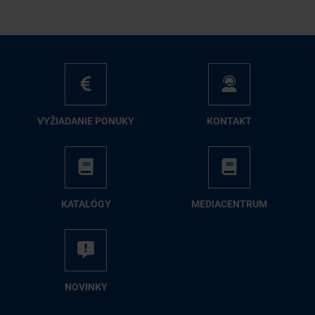
VY­ŽIA­DA­NIE PO­NU­KY
KON­TAKT
KA­TA­LÓ­GY
ME­DIA­CEN­TRUM
NO­VIN­KY