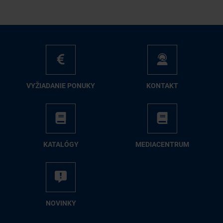
VY­ŽIA­DA­NIE PO­NU­KY
KON­TAKT
KA­TA­LÓ­GY
ME­DIA­CEN­TRUM
NO­VIN­KY