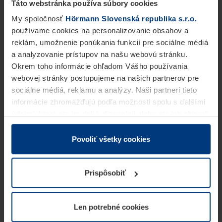
Táto webstránka používa súbory cookies
My spoločnosť
Hörmann Slovenská republika s.r.o.
používame cookies na personalizovanie obsahov a
reklám, umožnenie ponúkania funkcií pre sociálne médiá
a analyzovanie prístupov na našu webovú stránku.
Okrem toho informácie ohľadom Vášho používania
webovej stránky postupujeme na našich partnerov pre
sociálne médiá, reklamu a analýzy. Naši partneri tieto
informácie zhromažďujú podľa možnosti spolu s ďalšími
údajmi, ktoré ste im dali k dispozícii alebo ste ich zbierali
v rámci Vášho využívania služieb.
Z právneho hľadiska môžeme cookies ukladať na Vašom
Povoliť všetky cookies
zariadení, keď sú tieto bezpodmienečne potrebné na
prevádzku tejto stránky. Pre všetky ostatné typy cookie
Prispôsobiť
potrebujeme Vaše povolenie. Vaše povolenie môžete
kedykoľvek zmeniť alebo odvolať vo vysvetlení cookie
na stránke
Vyhlásenie o ochrane osobných údajov
Len potrebné cookies
našej webovej stránky.