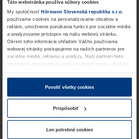
Táto webstránka používa súbory cookies
My spoločnosť
Hörmann Slovenská republika s.r.o.
používame cookies na personalizovanie obsahov a
reklám, umožnenie ponúkania funkcií pre sociálne médiá
a analyzovanie prístupov na našu webovú stránku.
Okrem toho informácie ohľadom Vášho používania
webovej stránky postupujeme na našich partnerov pre
sociálne médiá, reklamu a analýzy. Naši partneri tieto
informácie zhromažďujú podľa možnosti spolu s ďalšími
údajmi, ktoré ste im dali k dispozícii alebo ste ich zbierali
v rámci Vášho využívania služieb.
Z právneho hľadiska môžeme cookies ukladať na Vašom
Povoliť všetky cookies
zariadení, keď sú tieto bezpodmienečne potrebné na
prevádzku tejto stránky. Pre všetky ostatné typy cookie
Prispôsobiť
potrebujeme Vaše povolenie. Vaše povolenie môžete
kedykoľvek zmeniť alebo odvolať vo vysvetlení cookie
na stránke
Vyhlásenie o ochrane osobných údajov
Len potrebné cookies
našej webovej stránky.