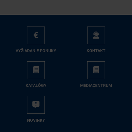
VY­ŽIA­DA­NIE PO­NU­KY
KON­TAKT
KA­TA­LÓ­GY
ME­DIA­CEN­TRUM
NO­VIN­KY