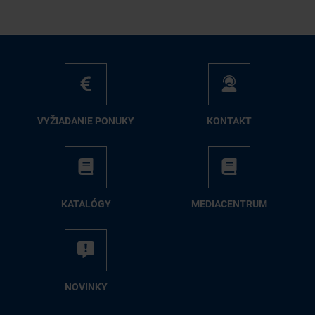
VY­ŽIA­DA­NIE PO­NU­KY
KON­TAKT
KA­TA­LÓ­GY
ME­DIA­CEN­TRUM
NO­VIN­KY