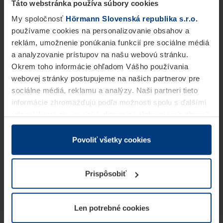
Táto webstránka používa súbory cookies
My spoločnosť
Hörmann Slovenská republika s.r.o.
používame cookies na personalizovanie obsahov a
reklám, umožnenie ponúkania funkcií pre sociálne médiá
a analyzovanie prístupov na našu webovú stránku.
Okrem toho informácie ohľadom Vášho používania
webovej stránky postupujeme na našich partnerov pre
sociálne médiá, reklamu a analýzy. Naši partneri tieto
informácie zhromažďujú podľa možnosti spolu s ďalšími
údajmi, ktoré ste im dali k dispozícii alebo ste ich zbierali
v rámci Vášho využívania služieb.
Z právneho hľadiska môžeme cookies ukladať na Vašom
Povoliť všetky cookies
zariadení, keď sú tieto bezpodmienečne potrebné na
prevádzku tejto stránky. Pre všetky ostatné typy cookie
Prispôsobiť
potrebujeme Vaše povolenie. Vaše povolenie môžete
kedykoľvek zmeniť alebo odvolať vo vysvetlení cookie
na stránke
Vyhlásenie o ochrane osobných údajov
Len potrebné cookies
našej webovej stránky.