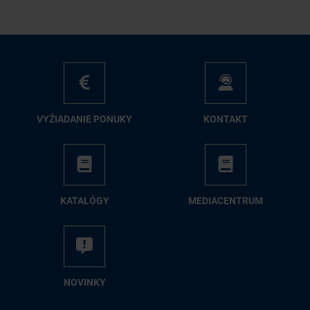
VY­ŽIA­DA­NIE PO­NU­KY
KON­TAKT
KA­TA­LÓ­GY
ME­DIA­CEN­TRUM
NO­VIN­KY