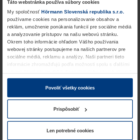
Táto webstránka používa súbory cookies
My spoločnosť
Hörmann Slovenská republika s.r.o.
používame cookies na personalizovanie obsahov a
reklám, umožnenie ponúkania funkcií pre sociálne médiá
a analyzovanie prístupov na našu webovú stránku.
Okrem toho informácie ohľadom Vášho používania
webovej stránky postupujeme na našich partnerov pre
sociálne médiá, reklamu a analýzy. Naši partneri tieto
informácie zhromažďujú podľa možnosti spolu s ďalšími
údajmi, ktoré ste im dali k dispozícii alebo ste ich zbierali
v rámci Vášho využívania služieb.
Z právneho hľadiska môžeme cookies ukladať na Vašom
Povoliť všetky cookies
zariadení, keď sú tieto bezpodmienečne potrebné na
prevádzku tejto stránky. Pre všetky ostatné typy cookie
Prispôsobiť
potrebujeme Vaše povolenie. Vaše povolenie môžete
kedykoľvek zmeniť alebo odvolať vo vysvetlení cookie
na stránke
Vyhlásenie o ochrane osobných údajov
Len potrebné cookies
našej webovej stránky.