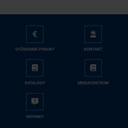
VY­ŽIA­DA­NIE PO­NU­KY
KON­TAKT
KA­TA­LÓ­GY
ME­DIA­CEN­TRUM
NO­VIN­KY