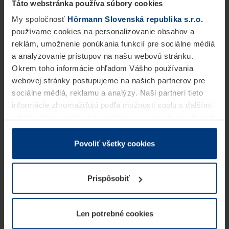
Táto webstránka používa súbory cookies
My spoločnosť
Hörmann Slovenská republika s.r.o.
používame cookies na personalizovanie obsahov a
reklám, umožnenie ponúkania funkcií pre sociálne médiá
a analyzovanie prístupov na našu webovú stránku.
Okrem toho informácie ohľadom Vášho používania
webovej stránky postupujeme na našich partnerov pre
sociálne médiá, reklamu a analýzy. Naši partneri tieto
informácie zhromažďujú podľa možnosti spolu s ďalšími
údajmi, ktoré ste im dali k dispozícii alebo ste ich zbierali
v rámci Vášho využívania služieb.
Z právneho hľadiska môžeme cookies ukladať na Vašom
Povoliť všetky cookies
zariadení, keď sú tieto bezpodmienečne potrebné na
prevádzku tejto stránky. Pre všetky ostatné typy cookie
Prispôsobiť
potrebujeme Vaše povolenie. Vaše povolenie môžete
kedykoľvek zmeniť alebo odvolať vo vysvetlení cookie
na stránke
Vyhlásenie o ochrane osobných údajov
Len potrebné cookies
našej webovej stránky.