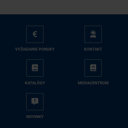
VY­ŽIA­DA­NIE PO­NU­KY
KON­TAKT
KA­TA­LÓ­GY
ME­DIA­CEN­TRUM
NO­VIN­KY