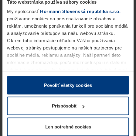
Táto webstránka používa súbory cookies
My spoločnosť
Hörmann Slovenská republika s.r.o.
používame cookies na personalizovanie obsahov a
reklám, umožnenie ponúkania funkcií pre sociálne médiá
a analyzovanie prístupov na našu webovú stránku.
Okrem toho informácie ohľadom Vášho používania
webovej stránky postupujeme na našich partnerov pre
sociálne médiá, reklamu a analýzy. Naši partneri tieto
informácie zhromažďujú podľa možnosti spolu s ďalšími
údajmi, ktoré ste im dali k dispozícii alebo ste ich zbierali
v rámci Vášho využívania služieb.
Z právneho hľadiska môžeme cookies ukladať na Vašom
Povoliť všetky cookies
zariadení, keď sú tieto bezpodmienečne potrebné na
prevádzku tejto stránky. Pre všetky ostatné typy cookie
Prispôsobiť
potrebujeme Vaše povolenie. Vaše povolenie môžete
kedykoľvek zmeniť alebo odvolať vo vysvetlení cookie
na stránke
Vyhlásenie o ochrane osobných údajov
Len potrebné cookies
našej webovej stránky.