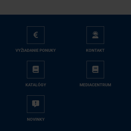
VY­ŽIA­DA­NIE PO­NU­KY
KON­TAKT
KA­TA­LÓ­GY
ME­DIA­CEN­TRUM
NO­VIN­KY