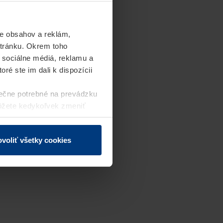
e obsahov a reklám,
stránku. Okrem toho
 sociálne médiá, reklamu a
ré ste im dali k dispozícii
ečne potrebné na prevádzku
môžete kedykoľvek zmeniť
j webovej stránky.
voliť všetky cookies