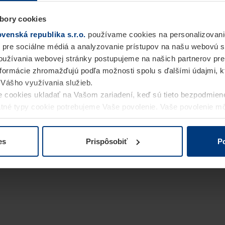
bory cookies
enská republika s.r.o.
používame cookies na personalizovani
 pre sociálne médiá a analyzovanie prístupov na našu webovú 
užívania webovej stránky postupujeme na našich partnerov pre
informácie zhromažďujú podľa možnosti spolu s ďalšími údajmi, kto
i Vášho využívania služieb.
 cookies ukladať na Vašom zariadení, keď sú tieto bezpodmien
statné typy cookie potrebujeme Vaše povolenie. Vaše povolenie 
cookie na stránke
Vyhlásenie o ochrane osobných údajov
naše
es
Prispôsobiť
Po