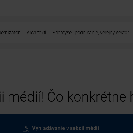
ernizátori
Architekti
Priemysel, podnikanie, verejný sektor
cii médií! Čo konkrétne
Vyhľadávanie v sekcii médií