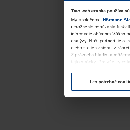
Táto webstránka používa sú
My spoločnosť
Hörmann Slov
umožnenie ponúkania funkcií
informácie ohľadom Vášho po
analýzy. Naši partneri tieto 
alebo ste ich zbierali v rámc
Z právneho hľadiska môžeme
tejto stránky. Pre všetky o
alebo odvolať vo vysvetlení 
Len potrebné cooki