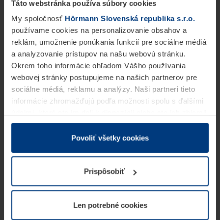
Táto webstránka používa súbory cookies
My spoločnosť
Hörmann Slovenská republika s.r.o.
používame cookies na personalizovanie obsahov a
reklám, umožnenie ponúkania funkcií pre sociálne médiá
a analyzovanie prístupov na našu webovú stránku.
Okrem toho informácie ohľadom Vášho používania
webovej stránky postupujeme na našich partnerov pre
sociálne médiá, reklamu a analýzy. Naši partneri tieto
informácie zhromažďujú podľa možnosti spolu s ďalšími
údajmi, ktoré ste im dali k dispozícii alebo ste ich zbierali
v rámci Vášho využívania služieb.
Z právneho hľadiska môžeme cookies ukladať na Vašom
Povoliť všetky cookies
zariadení, keď sú tieto bezpodmienečne potrebné na
prevádzku tejto stránky. Pre všetky ostatné typy cookie
Prispôsobiť
potrebujeme Vaše povolenie. Vaše povolenie môžete
kedykoľvek zmeniť alebo odvolať vo vysvetlení cookie
na stránke
Vyhlásenie o ochrane osobných údajov
Len potrebné cookies
našej webovej stránky.