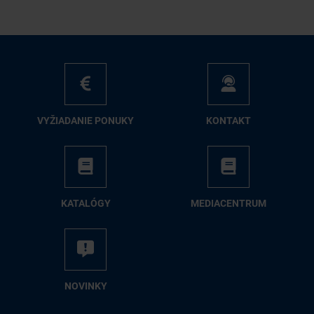
VY­ŽIA­DA­NIE PO­NU­KY
KON­TAKT
KA­TA­LÓ­GY
ME­DIA­CEN­TRUM
NO­VIN­KY