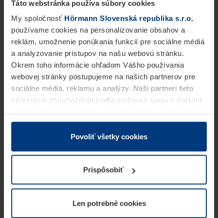
Táto webstránka používa súbory cookies
My spoločnosť
Hörmann Slovenská republika s.r.o.
používame cookies na personalizovanie obsahov a
reklám, umožnenie ponúkania funkcií pre sociálne médiá
a analyzovanie prístupov na našu webovú stránku.
Okrem toho informácie ohľadom Vášho používania
webovej stránky postupujeme na našich partnerov pre
sociálne médiá, reklamu a analýzy. Naši partneri tieto
informácie zhromažďujú podľa možnosti spolu s ďalšími
údajmi, ktoré ste im dali k dispozícii alebo ste ich zbierali
v rámci Vášho využívania služieb.
Z právneho hľadiska môžeme cookies ukladať na Vašom
Povoliť všetky cookies
zariadení, keď sú tieto bezpodmienečne potrebné na
prevádzku tejto stránky. Pre všetky ostatné typy cookie
Prispôsobiť
potrebujeme Vaše povolenie. Vaše povolenie môžete
kedykoľvek zmeniť alebo odvolať vo vysvetlení cookie
na stránke
Vyhlásenie o ochrane osobných údajov
Len potrebné cookies
našej webovej stránky.