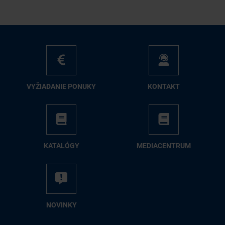
VY­ŽIA­DA­NIE PO­NU­KY
KON­TAKT
KA­TA­LÓ­GY
ME­DIA­CEN­TRUM
NO­VIN­KY