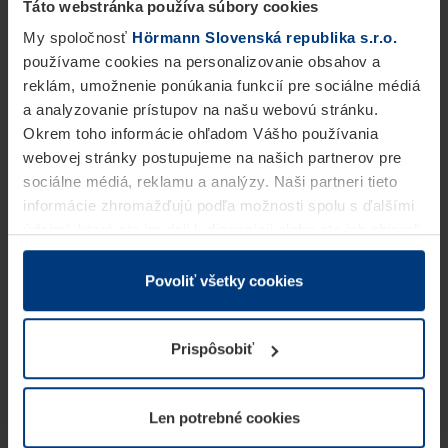
Táto webstránka používa súbory cookies
My spoločnosť
Hörmann Slovenská republika s.r.o.
používame cookies na personalizovanie obsahov a
reklám, umožnenie ponúkania funkcií pre sociálne médiá
a analyzovanie prístupov na našu webovú stránku.
Okrem toho informácie ohľadom Vášho používania
webovej stránky postupujeme na našich partnerov pre
sociálne médiá, reklamu a analýzy. Naši partneri tieto
informácie zhromažďujú podľa možnosti spolu s ďalšími
údajmi, ktoré ste im dali k dispozícii alebo ste ich zbierali
v rámci Vášho využívania služieb.
Z právneho hľadiska môžeme cookies ukladať na Vašom
Povoliť všetky cookies
zariadení, keď sú tieto bezpodmienečne potrebné na
prevádzku tejto stránky. Pre všetky ostatné typy cookie
Prispôsobiť
potrebujeme Vaše povolenie. Vaše povolenie môžete
kedykoľvek zmeniť alebo odvolať vo vysvetlení cookie
na stránke
Vyhlásenie o ochrane osobných údajov
Len potrebné cookies
našej webovej stránky.