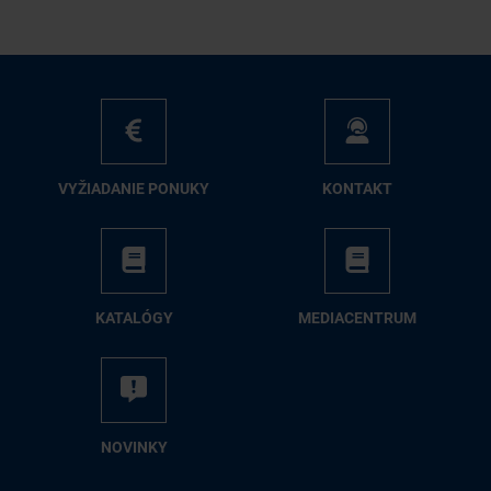
VY­ŽIA­DA­NIE PO­NU­KY
KON­TAKT
KA­TA­LÓ­GY
ME­DIA­CEN­TRUM
NO­VIN­KY